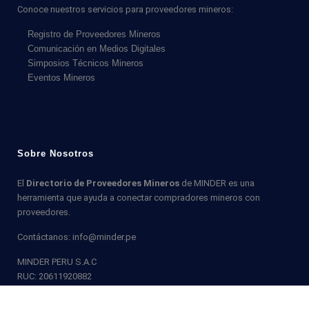
Conoce nuestros servicios para proveedores mineros:
Registro de Proveedores Mineros
Comunicación en Medios Digitales
Simposios Técnicos Mineros
Eventos Mineros
Sobre Nosotros
El
Directorio de Proveedores Mineros
de MINDER es una
herramienta que ayuda a conectar compradores mineros con
proveedores.
Contáctanos: info@minder.pe
MINDER PERU S.A.C
RUC: 20611920882