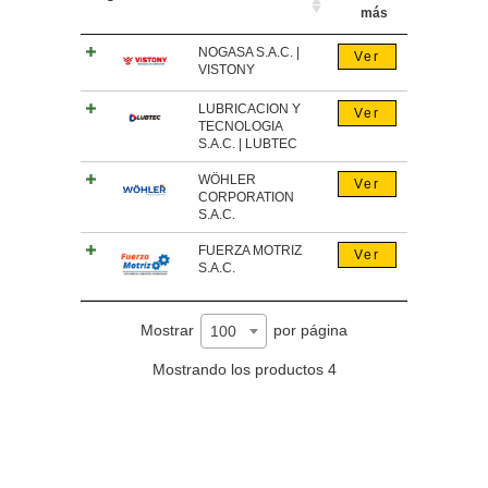
más
NOGASA S.A.C. |
Ver
VISTONY
LUBRICACION Y
Ver
TECNOLOGIA
S.A.C. | LUBTEC
WÖHLER
Ver
CORPORATION
S.A.C.
FUERZA MOTRIZ
Ver
S.A.C.
Mostrar
por página
100
Mostrando los productos 4