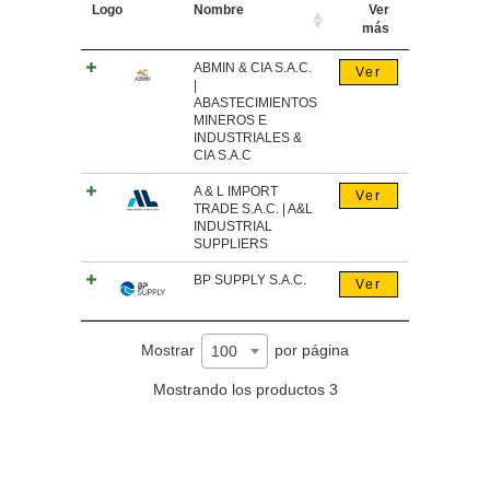
Logo
Nombre
Ver
más
ABMIN & CIA S.A.C.
Ver
|
ABASTECIMIENTOS
MINEROS E
INDUSTRIALES &
CIA S.A.C
A & L IMPORT
Ver
TRADE S.A.C. | A&L
INDUSTRIAL
SUPPLIERS
BP SUPPLY S.A.C.
Ver
Mostrar
por página
100
Mostrando los productos 3