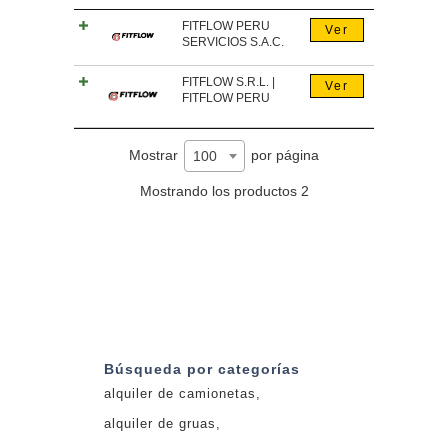
FITFLOW PERU
Ver
SERVICIOS S.A.C.
FITFLOW S.R.L. |
Ver
FITFLOW PERU
Mostrar
por página
100
Mostrando los productos 2
Búsqueda por categorías
alquiler de camionetas
alquiler de gruas