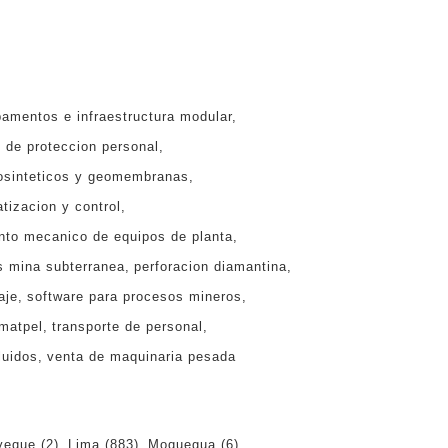
amentos e infraestructura modular
 de proteccion personal
osinteticos y geomembranas
tizacion y control
nto mecanico de equipos de planta
s mina subterranea
perforacion diamantina
aje
software para procesos mineros
 matpel
transporte de personal
luidos
venta de maquinaria pesada
yeque
(2)
Lima
(883)
Moquegua
(6)