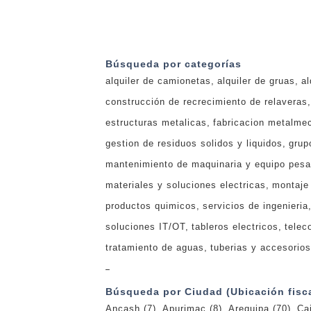
Búsqueda por categorías
alquiler de camionetas
alquiler de gruas
al
construcción de recrecimiento de relaveras
estructuras metalicas
fabricacion metalme
gestion de residuos solidos y liquidos
grup
mantenimiento de maquinaria y equipo pes
materiales y soluciones electricas
montaje
productos quimicos
servicios de ingenieria
soluciones IT/OT
tableros electricos
telec
tratamiento de aguas
tuberias y accesorios
_
Búsqueda por Ciudad (Ubicación fisca
Ancash
(7)
Apurimac
(8)
Arequipa
(70)
Ca