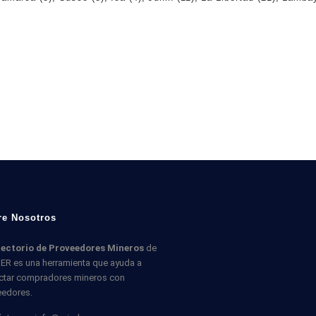
re Nosotros
rectorio de Proveedores Mineros
de
ER es una herramienta que ayuda a
ctar compradores mineros con
eedores.