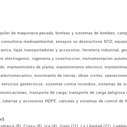
quiler de maquinaria pesada
bombas y sistemas de bombeo
camp
consultoria medioambiental
ensayos no destructivos NTD
equipo
canica
fajas transportadoras y accesorios
ferreteria industrial
ge
os electrogenos
ingenieria y construccion
instrumentacion automa
ado
mantenimiento de planta
mantenimiento electrico
mantenimie
 electromecanico
movimiento de tierras
obras civiles
operacione
servicios geotecnicos
sistemas contra incendios
sistemas de iz
omunicaciones
transporte de carga
transporte de carga peligrosa
tuberias y accesorios HDPE
valvulas y sistemas de control de f
l)
jamarca
(8)
Cusco
(8)
Ica
(4)
Junin
(11)
La Libertad
(21)
Lamba