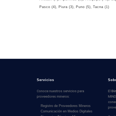
Pasco
(4)
Piura
(3)
Puno
(5)
Tacna
(1)
Servicios
Sob
Conoce nuestros servicios para
El
Di
proveedores mineros:
MIND
cone
Registro de Proveedores Mineros
prov
Comunicación en Medios Digitales