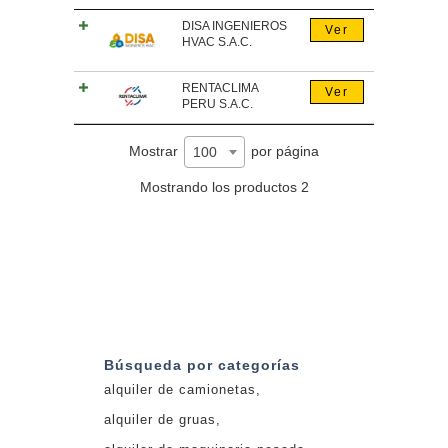
DISA INGENIEROS
Ver
HVAC S.A.C.
RENTACLIMA
Ver
PERU S.A.C.
Mostrar
por página
100
Mostrando los productos 2
Búsqueda por categorías
alquiler de camionetas
alquiler de gruas