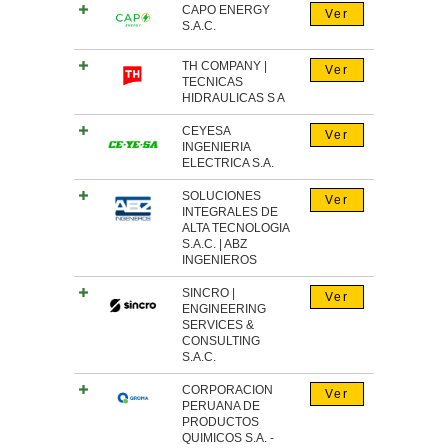
CAPO ENERGY
Ver
S.A.C.
TH COMPANY |
Ver
TECNICAS
HIDRAULICAS S A
CEYESA
Ver
INGENIERIA
ELECTRICA S.A.
SOLUCIONES
Ver
INTEGRALES DE
ALTA TECNOLOGIA
S.A.C. | ABZ
INGENIEROS
SINCRO |
Ver
ENGINEERING
SERVICES &
CONSULTING
S.A.C.
CORPORACION
Ver
PERUANA DE
PRODUCTOS
QUIMICOS S.A. -