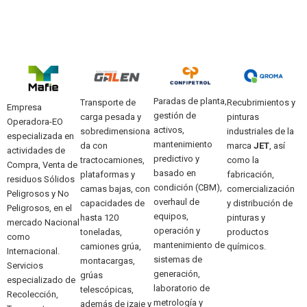
Paradas de planta,
Transporte de
Recubrimientos y
O
Empresa
gestión de
carga pesada y
pinturas
f
Operadora-EO
s
activos,
sobredimensiona
industriales de la
e
especializada en
mantenimiento
da con
marca
JET
, así
e
actividades de
predictivo y
tractocamiones,
como la
m
Compra, Venta de
basado en
plataformas y
fabricación,
s
residuos Sólidos
a,
condición (CBM),
camas bajas, con
comercialización
m
Peligrosos y No
overhaul de
capacidades de
y distribución de
m
Peligrosos, en el
equipos,
hasta 120
pinturas y
a
mercado Nacional
operación y
toneladas,
productos
p
como
mantenimiento de
camiones grúa,
químicos.
d
Internacional.
sistemas de
montacargas,
d
Servicios
generación,
grúas
t
especializado de
laboratorio de
telescópicas,
p
Recolección,
metrología y
además de izaje y
C