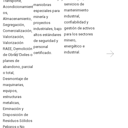
Transporte,
s
servicios de
maniobras
e
Acondicionamient
.
mantenimiento
especiales para
n
os,
industrial,
minería y
i
Almacenamiento,
confiabilidad y
proyectos
m
Segregación,
gestión de activos
industriales, bajo
o
Comercialización,
para los sectores
altos estándares
a
Valorización,
minero,
de seguridad y
m
Valorización
energético e
personal
t
RAEE, Demolición
industrial.
certificado.
de Obras Civiles o
C
planes de
a
abandono, parcial
t
o total,
e
Desmontaje de
s
maquinarias,
i
equipos,
o
estructuras
Z
metalicas,
a
Eiminación y
d
Disposición de
e
Residuos Sólidos
M
Peligros y No