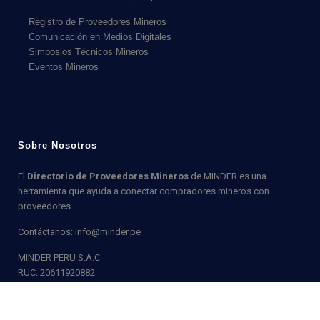
Registro de Proveedores Mineros
Comunicación en Medios Digitales
Simposios Técnicos Mineros
Eventos Mineros
Sobre Nosotros
El
Directorio de Proveedores Mineros
de MINDER es una
herramienta que ayuda a conectar compradores mineros con
proveedores.
Contáctanos: info@minder.pe
MINDER PERU S.A.C
RUC: 20611920882