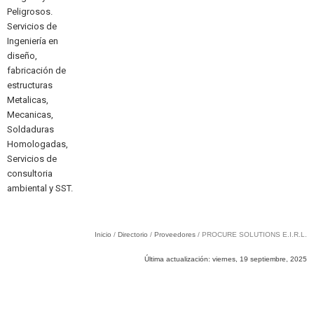
d
Peligrosos.
s
Servicios de
c
Ingeniería en
l
diseño,
c
fabricación de
a
estructuras
i
Metalicas,
Mecanicas,
Soldaduras
Homologadas,
Servicios de
consultoria
ambiental y SST.
Inicio
/
Directorio
/
Proveedores
/ PROCURE SOLUTIONS E.I.R.L.
Última actualización:
viernes, 19 septiembre, 2025