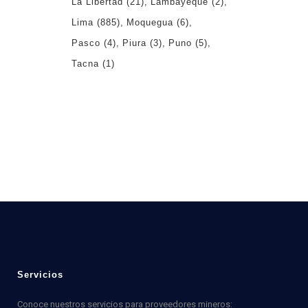
La Libertad
(21)
Lambayeque
(2)
Lima
(885)
Moquegua
(6)
Pasco
(4)
Piura
(3)
Puno
(5)
Tacna
(1)
Servicios
Conoce nuestros servicios para proveedores mineros: